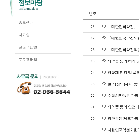
정보마당
Information
번호
홍보센터
「대한민국약전」
28
자료실
「대한민국약전외한
27
질문과답변
「대한민국약전외한
26
포토갤러리
의약품 등의 허가 
25
한약재 안전 및 품
24
한약(생약)제제 등
23
수입의약품등 관리
22
의약품 등의 안전에
21
의약품등 제조관리자
20
대한민국약전외한약
19